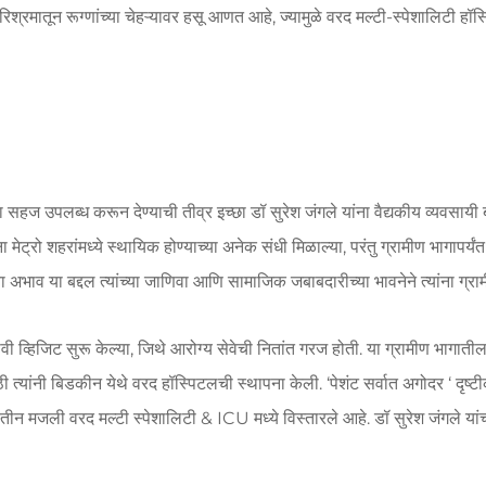
 परिश्रमातून रूग्णांच्या चेहऱ्यावर हसू आणत आहे, ज्यामुळे वरद मल्टी-स्पेशालिटी ह
 उपलब्ध करून देण्याची तीव्र इच्छा डॉ सुरेश जंगले यांना वैद्यकीय व्यवसायी बनण
ट्रो शहरांमध्ये स्थायिक होण्याच्या अनेक संधी मिळाल्या, परंतु ग्रामीण भागापर्यंत प
ा अभाव या बद्दल त्यांच्या जाणिवा आणि सामाजिक जबाबदारीच्या भावनेने त्यांना ग्रा
ावी व्हिजिट सुरू केल्या, जिथे आरोग्य सेवेची नितांत गरज होती. या ग्रामीण भागाती
त्यांनी बिडकीन येथे वरद हॉस्पिटलची स्थापना केली. ‘पेशंट सर्वात अगोदर ‘ दृष्ट
ीन मजली वरद मल्टी स्पेशालिटी & ICU मध्ये विस्तारले आहे. डॉ सुरेश जंगले यांच