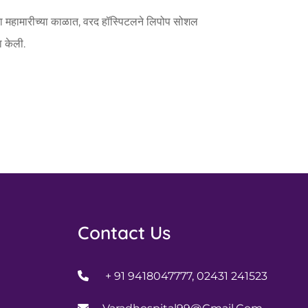
ा महामारीच्या काळात, वरद हॉस्पिटलने लिपोप सोशल
ा केली.
Contact Us
+ 91 9418047777, 02431 241523