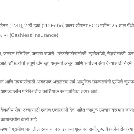
रेडमिल टेस्ट (TMT), 2 डी इको (2D Echo),कलर डॉपलर,ECG मशीन, 24 तास पॅथ
धा उपलब्ध. (Cashless Insurance)
नरल मेडिसिन, जनरल सर्जरी , गॅस्ट्रोएंटोरोलॉजी, न्यूरोलॉजी, नेफ्रोलॉजी, पल्मोल
 आहे. डॉक्टरांची संपूर्ण टीम खूप अनुभवी असून आणि सर्वोत्तम सेवा देण्यासाठी नेहमी
 निदान आणि उपचारांसाठी आवश्यक असलेल्या सर्व आधुनिक उपकरणांनी पूर्णपणे सुस
पत्कालीन परिस्थितीत कार्डियाक रुग्णवाहिका तत्पर आहे .
 वैद्यकीय सेवा रुग्णांसाठी एकाच छताखाली देत आहेत ज्यामुळे उपचारादरम्यान रुग्
 कार्यान्वयीत केली आहे.
े ग्रामीण भागातील रुग्णांना परवडणाऱ्या शुल्कात सर्वोत्कृष्ट वैद्यकीय सेवा त्यांच