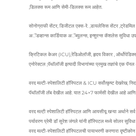
,डिलक्स रूम आणि सेमी-डिलक्स रूम आहेत.
सोनोग्राफी सेंटर, डिजीटल एक्स-रे. ,डायलेसिस सेंटर ,ट्
अॅडव्हान्स कार्डियाक अॅब्युलन्स, इन्शुरन्स कॅशलेस सुवि
क्रिटिकल केअर (ICU),रेडिओलॉजी, हृदय विकार , ऑर्थोपेडिक्स, ज
एनोरेक्टल ,पॅथॉलॉजी इत्यादी विभागांच्या प्रमुख तज्ञांचे एक पॅनल
वरद मल्टी-स्पेशालिटी हॉस्पिटल & ICU सर्वोत्कृष्ट देखरेख,
पॅथॉलॉजी लॅब देखील आहे. यात 24×7 फार्मसी देखील आहे आणि आ
वरद मल्टी स्पेशालिटी हॉस्पिटल आणि आयसीयू खऱ्या अर्थाने सर्व
पर्यावरण प्रेमी डॉ सुरेश जंगले यांनी हॉस्पिटल मध्ये सोलर सुविधा
वरद मल्टी-स्पेशालिटी हॉस्पिटलची पायाभरणी करणारा दृष्टीकोन म्हणज