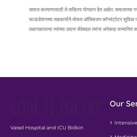
समाज कल्याणासाठी ते सक्रिय योगदान देत आहेत. समाजाच्या गर
फाऊंडेशनच्या सहकार्याने मोफत ऑक्सिजन कॉन्संट्रेटर सुविधा प्रदा
तळागळातल्या त्यांच्या उदात्त सेवेबद्दल त्यांना अनेकदा सन्मानित
Our Se
Intensive
Varad Hospital and ICU Bidkin