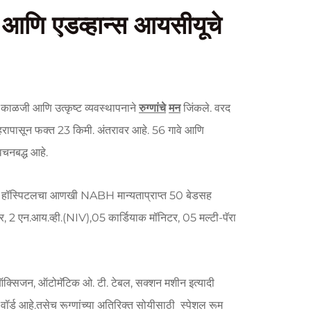
टल आणि एडव्हान्स आयसीयूचे
त काळजी आणि उत्कृष्ट व्यवस्थापनाने
रुग्णांचे
मन
जिंकले. वरद
रापासून फक्त 23 किमी. अंतरावर आहे. 56 गावे आणि
वचनबद्ध आहे.
लिटी हॉस्पिटलचा आणखी NABH मान्यताप्राप्त 50 बेडसह
, 2 एन.आय.व्ही.(NIV),05 कार्डियाक मॉनिटर, 05 मल्टी-पॅरा
 ऑक्सिजन, ऑटोमॅटिक ओ. टी. टेबल, सक्शन मशीन इत्यादी
र्ड आहे.तसेच रूग्णांच्या अतिरिक्त सोयीसाठी स्पेशल रूम