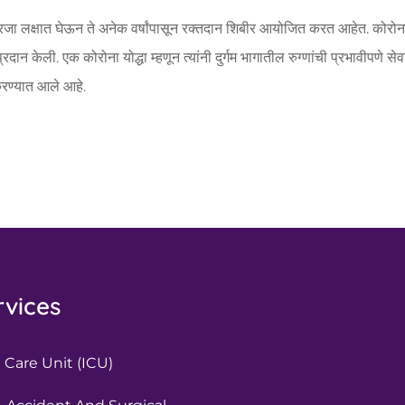
जा लक्षात घेऊन ते अनेक वर्षांपासून रक्तदान शिबीर आयोजित करत आहेत. कोरोन
न केली. एक कोरोना योद्धा म्हणून त्यांनी दुर्गम भागातील रुग्णांची प्रभावीपणे सेव
 करण्यात आले आहे.
rvices
 Care Unit (ICU)