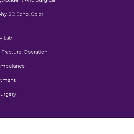
, Accident And Surgical
hy, 2D Echo, Color
y Lab
 Fracture, Operation
Ambulance
eatment
Surgery
ight 2023 Varad Multi-Speciality Hospital, All Rights Res