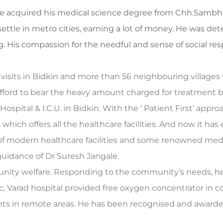
e acquired his medical science degree from Chh.Sambhaj
ttle in metro cities, earning a lot of money. He was det
g. His compassion for the needful and sense of social res
ge visits in Bidkin and more than 56 neighbouring village
afford to bear the heavy amount charged for treatment by
ospital & I.C.U. in Bidkin. With the ‘ Patient First’ appro
which offers all the healthcare facilities. And now it ha
 of modern healthcare facilities and some renowned medi
guidance of Dr Suresh Jangale.
unity welfare. Responding to the community’s needs, h
 Varad hospital provided free oxygen concentrator in co
ents in remote areas. He has been recognised and awarded 