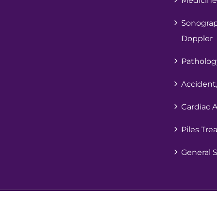
Medicine
Sonograp
Doppler
Patholog
Accident,
Cardiac 
Piles Tr
General 
Copyr