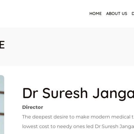
HOME
ABOUT US
E
Dr Suresh Janga
Director
The deepest desire to make modern medical tre
lowest cost to needy ones led Dr Suresh Janga