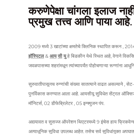
करुणेपेक्षा चांगला इलाज नाह
प्रमुख तत्त्व आणि पाया आहे.
2009 मध्ये 3 खाटांच्या क्षमतेचे क्लिनिक स्थापित करून , 2014
हॉस्पिटल
&
आय
सी
यु
हे बिडकीन येथे स्थित आहे, वेगाने विक
जवळपासच्या शहरांमधून त्यांच्यापर्यंत पोहोचणाऱ्या रूग्णांना आधु
सुरुवातीपासूनच रुग्णांची संख्या सातत्याने वाढत असल्याने , से
पुनर्विकास करण्यात आला आहे. आयसीयू सुविधेत सेंट्रल ऑक्सि
मॉनिटर्स, 02 डीफेब्रिलेटर , 05 इन्फ्युजन पंप.
अद्ययावत व सुसज्ज ऑपरेशन थिएटरमध्ये 9 इंचेस हाय फ्रिकवेन
अत्याधुनिक सुविधा उपलब्ध आहेत. तसेच सर्व सुविधांयुक्त अपघ