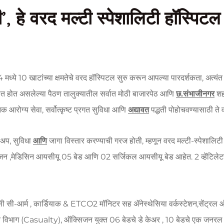
ी’, हे वरद मल्टी स्पेशालिटी हॉस्पि
 मध्ये 10 खाटांच्या क्षमतेचे वरद हॉस्पिटल सुरु करून आपल्या पारदर्शकता, अत्यं
सित होत असलेल्या पैठण तालुक्यातील सर्वात मोठी बाजारपेठ आणि
छ
.
संभाजीनगर
शह
निक आरोग्य सेवा, सर्वोत्कृष्ट प्रगत सुविधा आणि
अद्यावत
पद्धती पोहोचवण्यासाठी ते 
ट-अप, सुविधा
आणि
जागा विस्तार करण्याची गरज होती, म्हणून वरद मल्टी-स्पेशा
जन ,मेडिसिन आयसीयू 05 बेड आणि 02 सर्जिकल आयसीयू बेड आहेत. 2 व्हेंटिलेटर
्सी सी-आर्म , कार्डियाक & ETCO2 मॉनिटर सह ॲनेस्थेसिया वर्कस्टेशन,सेंट्रल
ात विभाग (Casualty), ऑक्सिजन युक्त 06 बेडचे डे केअर , 10 बेडचे एक जनरल वॉ