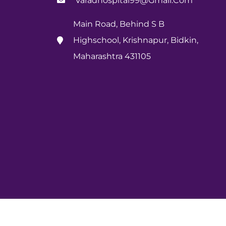
Varadhospital99@gmail.com
Main Road, Behind S B
Highschool, Krishnapur, Bidkin,
Maharashtra 431105
erved.