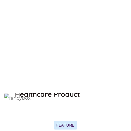
Trusted Brands
There are many variations of passages of
Lorem Ipsum available
Huge selection
Always low Price
Free shipping
SAVE UP TO 30% OFF
Healthcare Product
SHOP NOW
FEATURE