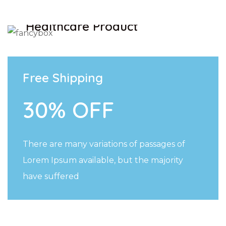
SAVE UP TO 30% OFF
Healthcare Product
SHOW NOW
Free Shipping
30% OFF
There are many variations of passages of
Lorem Ipsum available, but the majority
have suffered